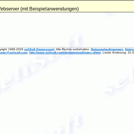
Webserver (mit Beispielanwendungen)
yright 1996-2026
seliSoft (Impressum)
. Alle Rechte vorbehalten.
Nutzungsbedingungen
,
Daten
ster@selisoft.com
,
http://www.selisoft.com/de/download/index.phtml
, Letzte Änderung: 31.