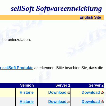
seliSoft Softwareentwicklung
English Site
rn herunterzuladen.
r seliSoft Produkte
anerkennen. Bitte beachten Sie, dass die
Version
Server 1
Server 2
Historie
Download
Download
Historie
Download
Download