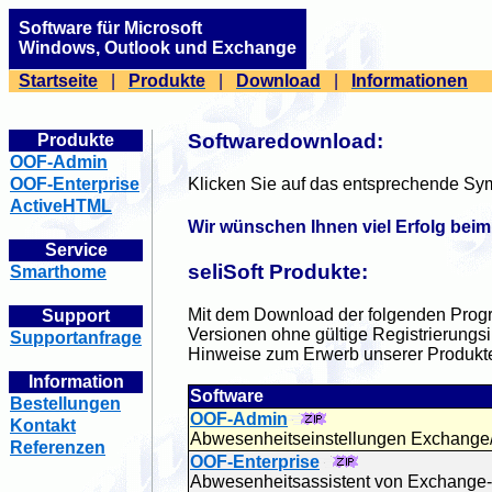
Software für Microsoft
Windows, Outlook und Exchange
Startseite
|
Produkte
|
Download
|
Informationen
Softwaredownload:
Produkte
OOF-Admin
Klicken Sie auf das entsprechende Sym
OOF-Enterprise
ActiveHTML
Wir wünschen Ihnen viel Erfolg beim
Service
seliSoft Produkte:
Smarthome
Mit dem Download der folgenden Prog
Support
Versionen ohne gültige Registrierungs
Supportanfrage
Hinweise zum Erwerb unserer Produkte
Information
Software
Bestellungen
OOF-Admin
Kontakt
Abwesenheitseinstellungen Exchange/O
Referenzen
OOF-Enterprise
Abwesenheitsassistent von Exchange-